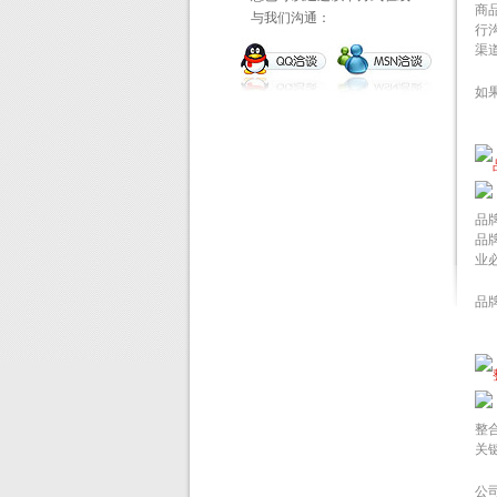
商
与我们沟通：
行
渠
如
品
品
业
品
整
关
公司