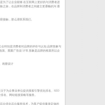
是为了让企业能够 在互联网上更好的与消费者进
验之旅，在品牌和消费者之间建立更通畅的沟 通
密接触，那么请联系我们。
公众特别是消费者对品牌的评价与认知.品牌形象与
包装、图案广告设 计等.形象是品牌的根基所以企
、画册设计
专注于为企事业单位提供搜索引擎优化排名、SEO
价排名、网站链接策略等服务。
领先的搜索后台优化后台服务技术，为客户提供量身定做的