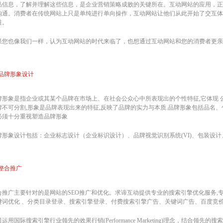
品信息，了解并理解这些信息，是企业营销策略成败的关键所在。互动网站的应用，正
沟通。消费者在传统网站上只是单纯进行单向操作，互动网站让他们从此开始了交互体
道。
果您也像我们一样，认为互动网站的时代来临了，也想通过互动网站和您的消费者更亲
品牌形象设计
牌形象是指企业或其某个品牌在市场上、在社会公众心中所表现出的个性特征,它体现 
牌不可分割,形象是品牌表现出来的特征,反映了品牌的实力与本质.品牌形象包括品名、
必须十分重视塑造品牌形象
牌形象设计包括：企业标志设计（企业标识设计）、品牌视觉识别系统(VI)、包装设计
整合推广
合推广主要针对的是网站的SEO推广和优化。求谛互动提供专业的搜索引擎优化服务,
键词优化 、分类目录登录、搜索引擎登录、付费搜索引擎广告、关键词广告、百度竞
运用国际搜索引擎行业领先的效果行销(Performance Marketing)理念，结合